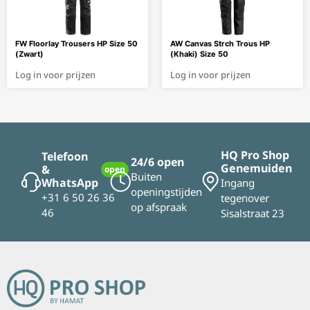
FW Floorlay Trousers HP Size 50
AW Canvas Strch Trous HP
(Zwart)
(Khaki) Size 50
Log in voor prijzen
Log in voor prijzen
HQ Pro Shop
Telefoon
24/6 open
Genemuiden
&
open
Buiten
WhatsApp
Ingang
openingstijden
+31 6 50 26 36
tegenover
op afspraak
46
Sisalstraat 23