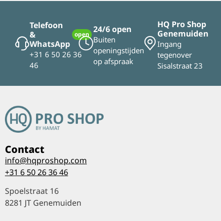
HQ Pro Shop
Telefoon
24/6 open
Genemuiden
&
open
Buiten
WhatsApp
Ingang
openingstijden
+31 6 50 26 36
tegenover
op afspraak
46
Sisalstraat 23
Contact
info@hqproshop.com
+31 6 50 26 36 46
Spoelstraat 16
8281 JT Genemuiden