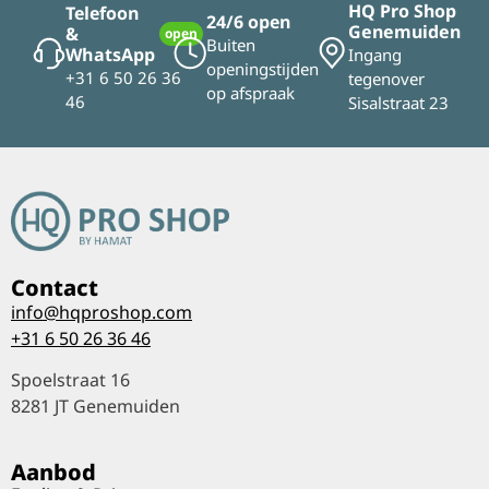
HQ Pro Shop
Telefoon
24/6 open
Genemuiden
&
open
Buiten
WhatsApp
Ingang
openingstijden
+31 6 50 26 36
tegenover
op afspraak
46
Sisalstraat 23
Contact
info@hqproshop.com
+31 6 50 26 36 46
Spoelstraat 16
8281 JT Genemuiden
Aanbod