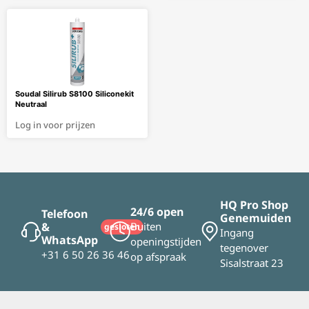
Soudal Silirub S8100 Siliconekit
Neutraal
Log in voor prijzen
HQ Pro Shop
24/6 open
Telefoon
Genemuiden
&
Buiten
gesloten
Ingang
WhatsApp
openingstijden
tegenover
+31 6 50 26 36 46
op afspraak
Sisalstraat 23