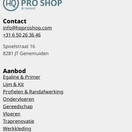
Contact
info@hqproshop.com
+31 6 50 26 36 46
Spoelstraat 16
8281 JT Genemuiden
Aanbod
Egaline & Primer
Lijm & Kit
Profielen & Randafwerking
Ondervloeren
Gereedschap
Vloeren
Traprenovatie
Werkkleding